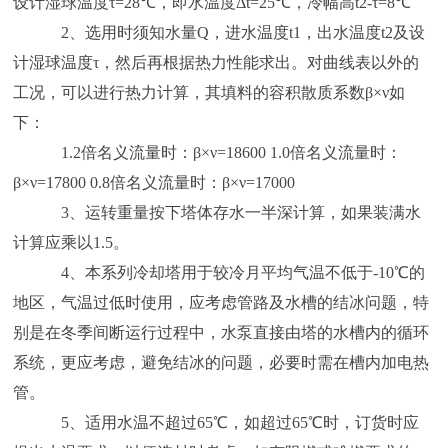
设计湿球温度τ=28℃，即水温度Δt=25℃，冷幅高t2-τ=8℃
2、选用时须知水量Q，进水温度t1，出水温度t2及设
计湿球温度τ，然后再根据热力性能求出。对曲线表以外的
工况，可以进行热力计算，其填料的容积散质系数β×ν如
下：
1.2倍名义流量时：β×ν=18600 1.0倍名义流量时：
β×ν=17800 0.8倍名义流量时：β×ν=17000
3、运转重量按下塔体存水一半深计算，如果装满水
计算应乘以1.5。
4、本系列冷却塔用于较冷月平均气温不低于-10℃的
地区，气温过低时使用，应考虑管路及水槽的结冰问题，特
别是在冬季间断运行过程中，水泵直接由塔的水槽内的循环
系统，更应考虑，避免结冰的问题，必要时需在槽内加电热
管。
5、适用水温不超过65℃，如超过65℃时，订货时应