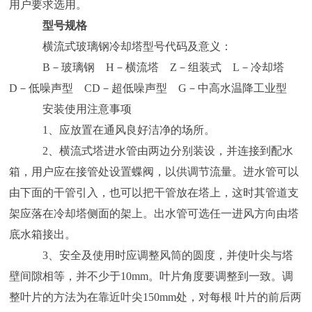
用户要求选用。
型号规格
横流式玻璃钢冷却塔型号代码及意义：
B－玻璃钢 H－横流塔 Z－组装式 L－冷却塔
D－低噪声型 CD－超低噪声型 G－中高水温降工业型
安装使用注意事项
1、应放置在通风良好洁净的场所。
2、横流式塔进水管由两边分别装设，并连接到配水
箱，用户应在接管处设置蝶阀，以供调节流量。进水管可以
由下面的干管引入，也可以把干管放在塔上，这时其管道支
架应落在冷却塔侧面的架上。出水管可选任一进风方向由塔
底水箱接出。
3、安全及使用时应调整风筒的圆度，并使叶尖与塔
壁间隙相等，并不少于10mm。叶片角度要调整到一致。调
整叶片的方法为在靠近叶尖150mm处，对每根 叶片的前后两