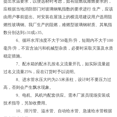
提出水温要求，以便选材时考虑，如有阻燃或难燃要求的，
应根据当地消防部门对玻璃钢氧指数的要求进行 生产，应该
由用户事前提出。对安装在屋顶上的横流塔建议用户选用阻
燃性玻璃钢。我厂生产的阻燃，难燃型玻璃钢材质、其氧指
数分别达到≥31或≥35。
6、循环水浑浊度不大于50毫升/升，短期内不大于100
毫升/升，不宜含油污和机械型杂质，必要时采取灭藻及水质
稳定措施。
7、配水箱的配水孔按名义流量开孔，如实际流量超
过名义流量25%，应在订货时予以说明。
8、进水管水压大约为2-5米汞柱，设计时不要压力过
高，否则会产生飘水现象。
9、电机、风机均配套供应。需本厂派员现场安装或
技术指导，另加收费用。
10、排污管、溢水管、自动给水管、急速给水管根据